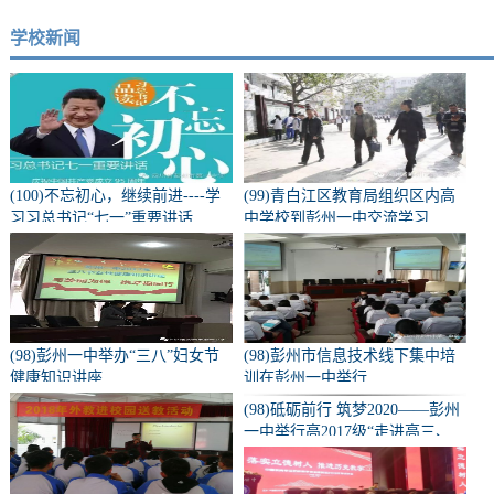
学校新闻
(100)不忘初心，继续前进----学
(99)青白江区教育局组织区内高
习习总书记“七一”重要讲话
中学校到彭州一中交流学习
(98)彭州一中举办“三八”妇女节
(98)彭州市信息技术线下集中培
健康知识讲座
训在彭州一中举行
(98)砥砺前行 筑梦2020——彭州
一中举行高2017级“走进高三、
亮剑零诊”誓师大会