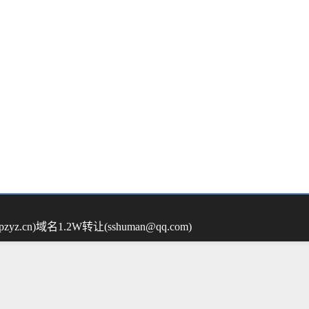
yz.cn)
域名1.2W转让(sshuman@qq.com)