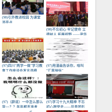
级“走进高三、亮剑零诊”誓
师大会
(98)引外教进校园 为课堂
添亮点
(98)不忘初心 牢记使命 立
德树人 拓展视野 ——尹华
琴名师工作室部分成员参
加中国教育年会
(97)四川“两学一做”学习教
(97)用漫画告诉你，啥叫
育工作座谈会发言选摘
“汇率操纵”
（省委教育工会部分）
(97)（辟谣）一中怎么那么
(97)学习十九大精神 不忘
背~~？？年年都丢准考
初心跟党走——共青团彭
证？？？？
州一中委员会学习十九大