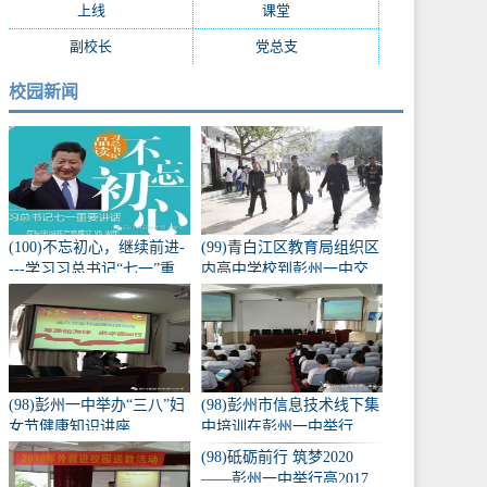
上线
(7)
课堂
(7)
副校长
(7)
党总支
(7)
校园新闻
(100)不忘初心，继续前进-
(99)青白江区教育局组织区
---学习习总书记“七一”重
内高中学校到彭州一中交
要讲话
流学习
(98)彭州一中举办“三八”妇
(98)彭州市信息技术线下集
女节健康知识讲座
中培训在彭州一中举行
(98)砥砺前行 筑梦2020
——彭州一中举行高2017