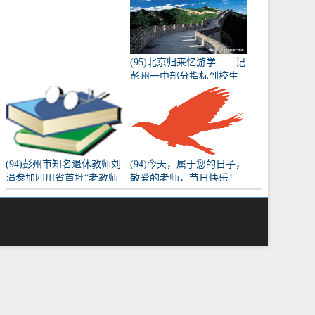
出教研学习
(95)北京归来忆游学——记
彭州一中部分指标到校生
北京游学之旅（二）
(94)彭州市知名退休教师刘
(94)今天，属于您的日子，
涓参加四川省首批“老教师
敬爱的老师，节日快乐！
老校长下乡”支教活动
祝福、厚望、初心、使
命……都请您收下！（原
文转载）