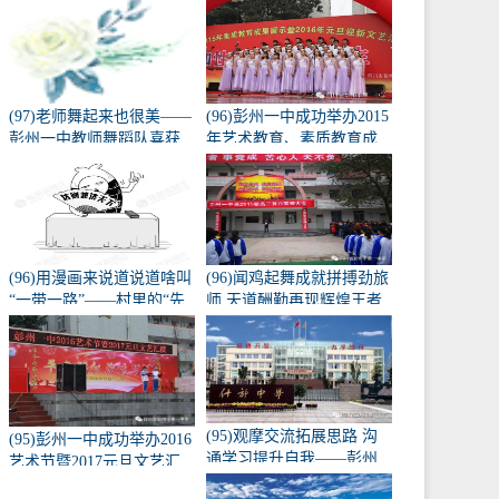
精神宣讲会
(97)老师舞起来也很美——
(96)彭州一中成功举办2015
彭州一中教师舞蹈队喜获
年艺术教育、素质教育成
成都市2019校园啦啦操、
果展演暨2016元旦迎新活
健美操总决赛校园组--教师
动
组一等奖
(96)用漫画来说道说道啥叫
(96)闻鸡起舞成就拼搏劲旅
“一带一路”——村里的“先
师 天道酬勤再现辉煌王者
富带动后富”
风——记彭州一中隆重召
开高2015级高三百日誓师
动员大会
(95)观摩交流拓展思路 沟
(95)彭州一中成功举办2016
通学习提升自我——彭州
艺术节暨2017元旦文艺汇
一中组织高一高二教师外
演