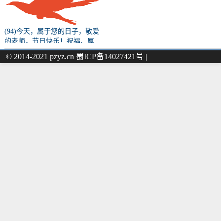
(94)今天，属于您的日子，敬爱
的老师，节日快乐！祝福、厚
望、初心、使命……都请您收
© 2014-2021 pzyz.cn 蜀ICP备14027421号 |
下！（原文转载）