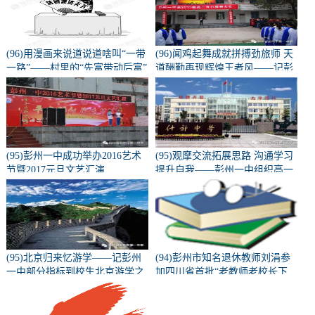
(96)用漫画来说道说道啥叫“一带
(96)闻鸡起舞成就拼搏劲旅师 天
一路”——村里的“先富带动后富”
道酬勤再现辉煌王者风——记彭
州一中隆重召开高2015级高三百
日誓师动员大会
(95)彭州一中成功举办2016艺术
(95)观摩交流拓展思路 沟通学习
节暨2017元旦文艺汇演
提升自我——彭州一中组织高一
高二教师外出教研学习
(95)北京归来忆游学——记彭州
(94)彭州市知名退休教师刘涓参
一中部分指标到校生北京游学之
加四川省首批“老教师老校长下
旅（二）
乡”支教活动