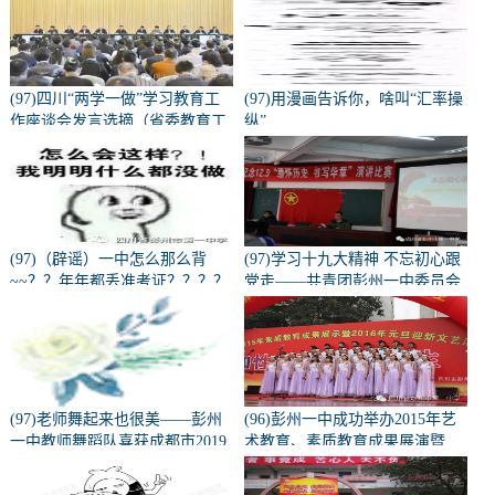
(97)四川“两学一做”学习教育工
(97)用漫画告诉你，啥叫“汇率操
作座谈会发言选摘（省委教育工
纵”
会部分）
(97)（辟谣）一中怎么那么背
(97)学习十九大精神 不忘初心跟
~~？？年年都丢准考证？？？？
党走——共青团彭州一中委员会
学习十九大精神宣讲会
(97)老师舞起来也很美——彭州
(96)彭州一中成功举办2015年艺
一中教师舞蹈队喜获成都市2019
术教育、素质教育成果展演暨
校园啦啦操、健美操总决赛校园
2016元旦迎新活动
组--教师组一等奖