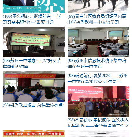
(100)不忘初心，继续前进----学
(99)青白江区教育局组织区内高
习习总书记“七一”重要讲话
中学校到彭州一中交流学习
(98)彭州一中举办“三八”妇女节
(98)彭州市信息技术线下集中培
健康知识讲座
训在彭州一中举行
(98)砥砺前行 筑梦2020——彭州
一中举行高2017级“走进高三、
亮剑零诊”誓师大会
(98)引外教进校园 为课堂添亮点
(98)不忘初心 牢记使命 立德树人
拓展视野 ——尹华琴名师工作室
部分成员参加中国教育年会