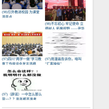
师大会
(98)引外教进校园 为课堂
添亮点
(98)不忘初心 牢记使命 立
德树人 拓展视野 ——尹华
琴名师工作室部分成员参
加中国教育年会
(97)四川“两学一做”学习教
(97)用漫画告诉你，啥叫
育工作座谈会发言选摘
“汇率操纵”
（省委教育工会部分）
(97)（辟谣）一中怎么那么
背~~？？年年都丢准考
证？？？？