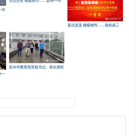
勿忘历史 砥砺前行——彭州一中
高2
一中
喜讯连连 捷报频传——我校高三
教
彭州市教育局党组书记、局长周权
州一
同