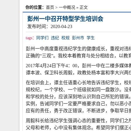
你的位置：
首页
>
一中概况
» 正文
彭州一中召开特型学生培训会
发布时间：2020-04-23
tags：
同学们
违纪
校规
彭州市
学生
彭州一中高度重视违纪学生的健康成长，重视对违
正确的“三观”。我校本着教育与处分相结合，以教
2017
年4月24日下午4：00，彭州一中在二楼多
谭本波、保卫科长周毅，政教处杨本富和李大兴两
在培训会上，谭主任语重心长地告诉违纪学生，校
规校纪，一个学校、一个班级就如同一盘散沙。没
和学校的处分，应该深刻地认识到自己所犯的错误
实例，告诫同学们一定要严格要求自己，勿以恶小
应有的责任，勇于改正错误，不断进步，争取早日
周毅科长给违纪学生强调心态的重要性，同学们之
父母和老师，心中没有集体观念。希望同学们摆正