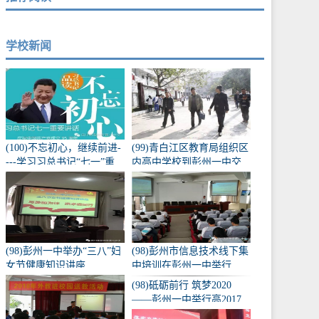
学校新闻
(100)不忘初心，继续前进-
(99)青白江区教育局组织区
---学习习总书记“七一”重
内高中学校到彭州一中交
要讲话
流学习
(98)彭州一中举办“三八”妇
(98)彭州市信息技术线下集
女节健康知识讲座
中培训在彭州一中举行
(98)砥砺前行 筑梦2020
——彭州一中举行高2017
级“走进高三、亮剑零诊”誓