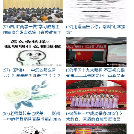
(97)四川“两学一做”学习教育工
(97)用漫画告诉你，啥叫“汇率操
作座谈会发言选摘（省委教育工
纵”
会部分）
(97)（辟谣）一中怎么那么背
(97)学习十九大精神 不忘初心跟
~~？？年年都丢准考证？？？？
党走——共青团彭州一中委员会
学习十九大精神宣讲会
(97)老师舞起来也很美——彭州
(96)彭州一中成功举办2015年艺
一中教师舞蹈队喜获成都市2019
术教育、素质教育成果展演暨
校园啦啦操、健美操总决赛校园
2016元旦迎新活动
组--教师组一等奖