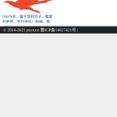
(94)今天，属于您的日子，敬爱
的老师，节日快乐！祝福、厚
望、初心、使命……都请您收
© 2014-2021 pzyz.cn 蜀ICP备14027421号 |
下！（原文转载）