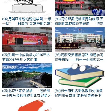
(96)用漫画来说道说道啥叫“一带
(96)闻鸡起舞成就拼搏劲旅师 天
一路”——村里的“先富带动后富”
道酬勤再现辉煌王者风——记彭
州一中隆重召开高2015级高三百
日誓师动员大会
(95)彭州一中成功举办2016艺术
(95)观摩交流拓展思路 沟通学习
节暨2017元旦文艺汇演
提升自我——彭州一中组织高一
高二教师外出教研学习
(95)北京归来忆游学——记彭州
(94)彭州市知名退休教师刘涓参
一中部分指标到校生北京游学之
加四川省首批“老教师老校长下
旅（二）
乡”支教活动