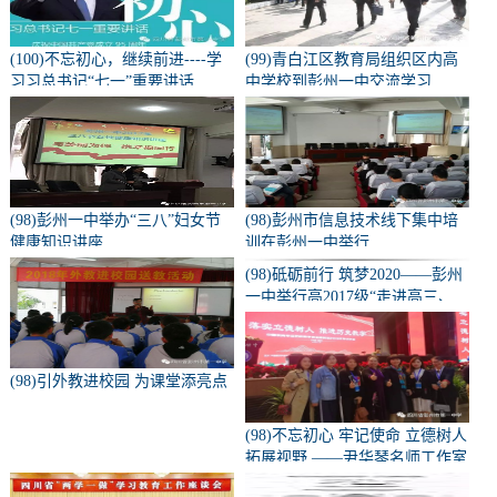
(100)不忘初心，继续前进----学
(99)青白江区教育局组织区内高
习习总书记“七一”重要讲话
中学校到彭州一中交流学习
(98)彭州一中举办“三八”妇女节
(98)彭州市信息技术线下集中培
健康知识讲座
训在彭州一中举行
(98)砥砺前行 筑梦2020——彭州
一中举行高2017级“走进高三、
亮剑零诊”誓师大会
(98)引外教进校园 为课堂添亮点
(98)不忘初心 牢记使命 立德树人
拓展视野 ——尹华琴名师工作室
部分成员参加中国教育年会