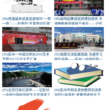
(96)用漫画来说道说道啥叫“一带
(96)闻鸡起舞成就拼搏劲旅师 天
一路”——村里的“先富带动后富”
道酬勤再现辉煌王者风——记彭
州一中隆重召开高2015级高三百
日誓师动员大会
(95)彭州一中成功举办2016艺术
(95)观摩交流拓展思路 沟通学习
节暨2017元旦文艺汇演
提升自我——彭州一中组织高一
高二教师外出教研学习
(95)北京归来忆游学——记彭州
(94)彭州市知名退休教师刘涓参
一中部分指标到校生北京游学之
加四川省首批“老教师老校长下
旅（二）
乡”支教活动