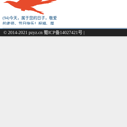
(94)今天，属于您的日子，敬爱
的老师，节日快乐！祝福、厚
望、初心、使命……都请您收
© 2014-2021 pzyz.cn 蜀ICP备14027421号 |
下！（原文转载）