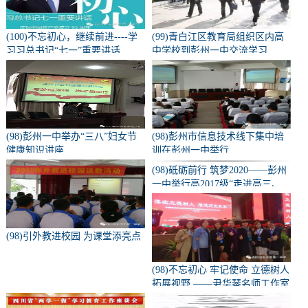
(100)不忘初心，继续前进----学
(99)青白江区教育局组织区内高
习习总书记“七一”重要讲话
中学校到彭州一中交流学习
(98)彭州一中举办“三八”妇女节
(98)彭州市信息技术线下集中培
健康知识讲座
训在彭州一中举行
(98)砥砺前行 筑梦2020——彭州
一中举行高2017级“走进高三、
亮剑零诊”誓师大会
(98)引外教进校园 为课堂添亮点
(98)不忘初心 牢记使命 立德树人
拓展视野 ——尹华琴名师工作室
部分成员参加中国教育年会