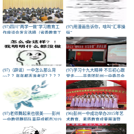
(97)四川“两学一做”学习教育工
(97)用漫画告诉你，啥叫“汇率操
作座谈会发言选摘（省委教育工
纵”
会部分）
(97)（辟谣）一中怎么那么背
(97)学习十九大精神 不忘初心跟
~~？？年年都丢准考证？？？？
党走——共青团彭州一中委员会
学习十九大精神宣讲会
(97)老师舞起来也很美——彭州
(96)彭州一中成功举办2015年艺
一中教师舞蹈队喜获成都市2019
术教育、素质教育成果展演暨
校园啦啦操、健美操总决赛校园
2016元旦迎新活动
组--教师组一等奖