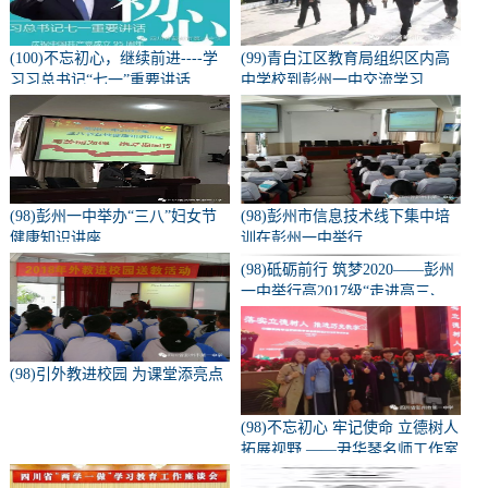
(100)不忘初心，继续前进----学
(99)青白江区教育局组织区内高
习习总书记“七一”重要讲话
中学校到彭州一中交流学习
(98)彭州一中举办“三八”妇女节
(98)彭州市信息技术线下集中培
健康知识讲座
训在彭州一中举行
(98)砥砺前行 筑梦2020——彭州
一中举行高2017级“走进高三、
亮剑零诊”誓师大会
(98)引外教进校园 为课堂添亮点
(98)不忘初心 牢记使命 立德树人
拓展视野 ——尹华琴名师工作室
部分成员参加中国教育年会