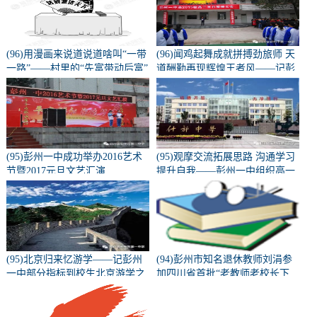
(96)用漫画来说道说道啥叫“一带
(96)闻鸡起舞成就拼搏劲旅师 天
一路”——村里的“先富带动后富”
道酬勤再现辉煌王者风——记彭
州一中隆重召开高2015级高三百
日誓师动员大会
(95)彭州一中成功举办2016艺术
(95)观摩交流拓展思路 沟通学习
节暨2017元旦文艺汇演
提升自我——彭州一中组织高一
高二教师外出教研学习
(95)北京归来忆游学——记彭州
(94)彭州市知名退休教师刘涓参
一中部分指标到校生北京游学之
加四川省首批“老教师老校长下
旅（二）
乡”支教活动