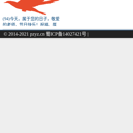
(94)今天，属于您的日子，敬爱
的老师，节日快乐！祝福、厚
望、初心、使命……都请您收
© 2014-2021 pzyz.cn 蜀ICP备14027421号 |
下！（原文转载）