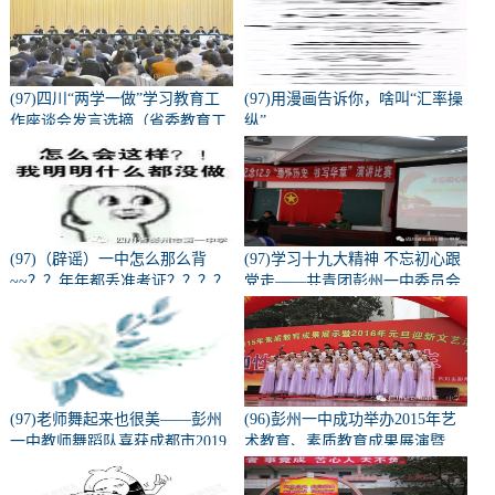
(97)四川“两学一做”学习教育工
(97)用漫画告诉你，啥叫“汇率操
作座谈会发言选摘（省委教育工
纵”
会部分）
(97)（辟谣）一中怎么那么背
(97)学习十九大精神 不忘初心跟
~~？？年年都丢准考证？？？？
党走——共青团彭州一中委员会
学习十九大精神宣讲会
(97)老师舞起来也很美——彭州
(96)彭州一中成功举办2015年艺
一中教师舞蹈队喜获成都市2019
术教育、素质教育成果展演暨
校园啦啦操、健美操总决赛校园
2016元旦迎新活动
组--教师组一等奖