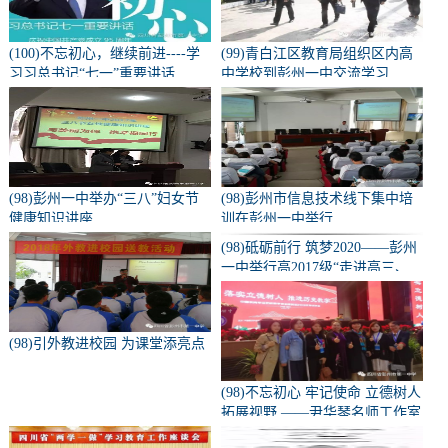
(100)不忘初心，继续前进----学
(99)青白江区教育局组织区内高
习习总书记“七一”重要讲话
中学校到彭州一中交流学习
(98)彭州一中举办“三八”妇女节
(98)彭州市信息技术线下集中培
健康知识讲座
训在彭州一中举行
(98)砥砺前行 筑梦2020——彭州
一中举行高2017级“走进高三、
亮剑零诊”誓师大会
(98)引外教进校园 为课堂添亮点
(98)不忘初心 牢记使命 立德树人
拓展视野 ——尹华琴名师工作室
部分成员参加中国教育年会