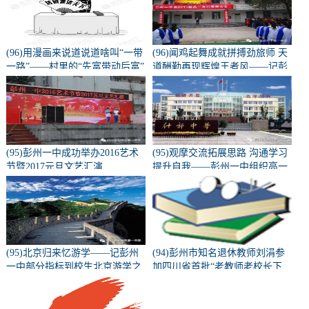
(96)用漫画来说道说道啥叫“一带
(96)闻鸡起舞成就拼搏劲旅师 天
一路”——村里的“先富带动后富”
道酬勤再现辉煌王者风——记彭
州一中隆重召开高2015级高三百
日誓师动员大会
(95)彭州一中成功举办2016艺术
(95)观摩交流拓展思路 沟通学习
节暨2017元旦文艺汇演
提升自我——彭州一中组织高一
高二教师外出教研学习
(95)北京归来忆游学——记彭州
(94)彭州市知名退休教师刘涓参
一中部分指标到校生北京游学之
加四川省首批“老教师老校长下
旅（二）
乡”支教活动