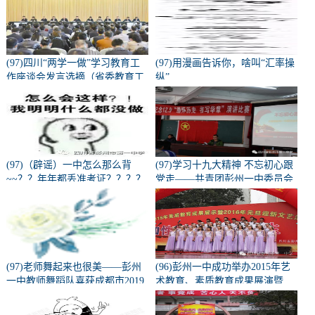
(97)四川“两学一做”学习教育工
(97)用漫画告诉你，啥叫“汇率操
作座谈会发言选摘（省委教育工
纵”
会部分）
(97)（辟谣）一中怎么那么背
(97)学习十九大精神 不忘初心跟
~~？？年年都丢准考证？？？？
党走——共青团彭州一中委员会
学习十九大精神宣讲会
(97)老师舞起来也很美——彭州
(96)彭州一中成功举办2015年艺
一中教师舞蹈队喜获成都市2019
术教育、素质教育成果展演暨
校园啦啦操、健美操总决赛校园
2016元旦迎新活动
组--教师组一等奖