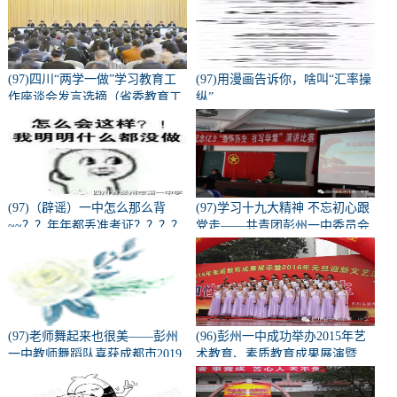
(97)四川“两学一做”学习教育工
(97)用漫画告诉你，啥叫“汇率操
作座谈会发言选摘（省委教育工
纵”
会部分）
(97)（辟谣）一中怎么那么背
(97)学习十九大精神 不忘初心跟
~~？？年年都丢准考证？？？？
党走——共青团彭州一中委员会
学习十九大精神宣讲会
(97)老师舞起来也很美——彭州
(96)彭州一中成功举办2015年艺
一中教师舞蹈队喜获成都市2019
术教育、素质教育成果展演暨
校园啦啦操、健美操总决赛校园
2016元旦迎新活动
组--教师组一等奖