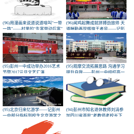
(96)用漫画来说道说道啥叫“一带
(96)闻鸡起舞成就拼搏劲旅师 天
一路”——村里的“先富带动后富”
道酬勤再现辉煌王者风——记彭
州一中隆重召开高2015级高三百
日誓师动员大会
(95)彭州一中成功举办2016艺术
(95)观摩交流拓展思路 沟通学习
节暨2017元旦文艺汇演
提升自我——彭州一中组织高一
高二教师外出教研学习
(95)北京归来忆游学——记彭州
(94)彭州市知名退休教师刘涓参
一中部分指标到校生北京游学之
加四川省首批“老教师老校长下
旅（二）
乡”支教活动