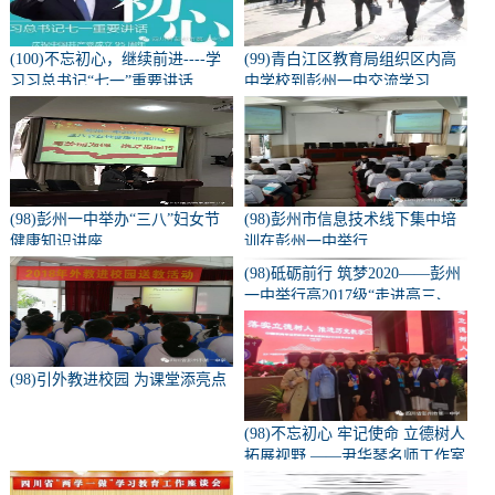
(100)不忘初心，继续前进----学
(99)青白江区教育局组织区内高
习习总书记“七一”重要讲话
中学校到彭州一中交流学习
(98)彭州一中举办“三八”妇女节
(98)彭州市信息技术线下集中培
健康知识讲座
训在彭州一中举行
(98)砥砺前行 筑梦2020——彭州
一中举行高2017级“走进高三、
亮剑零诊”誓师大会
(98)引外教进校园 为课堂添亮点
(98)不忘初心 牢记使命 立德树人
拓展视野 ——尹华琴名师工作室
部分成员参加中国教育年会