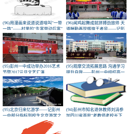
(96)用漫画来说道说道啥叫“一带
(96)闻鸡起舞成就拼搏劲旅师 天
一路”——村里的“先富带动后富”
道酬勤再现辉煌王者风——记彭
州一中隆重召开高2015级高三百
日誓师动员大会
(95)彭州一中成功举办2016艺术
(95)观摩交流拓展思路 沟通学习
节暨2017元旦文艺汇演
提升自我——彭州一中组织高一
高二教师外出教研学习
(95)北京归来忆游学——记彭州
(94)彭州市知名退休教师刘涓参
一中部分指标到校生北京游学之
加四川省首批“老教师老校长下
旅（二）
乡”支教活动