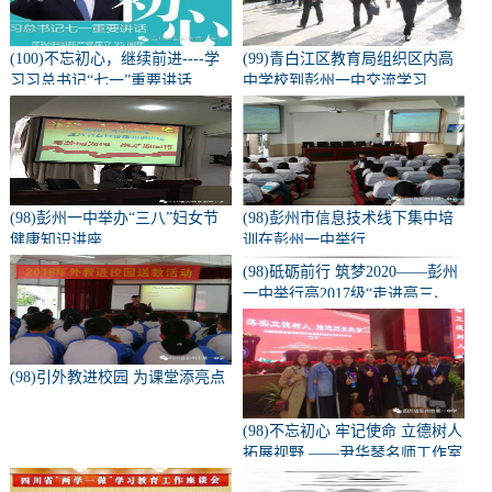
(100)不忘初心，继续前进----学
(99)青白江区教育局组织区内高
习习总书记“七一”重要讲话
中学校到彭州一中交流学习
(98)彭州一中举办“三八”妇女节
(98)彭州市信息技术线下集中培
健康知识讲座
训在彭州一中举行
(98)砥砺前行 筑梦2020——彭州
一中举行高2017级“走进高三、
亮剑零诊”誓师大会
(98)引外教进校园 为课堂添亮点
(98)不忘初心 牢记使命 立德树人
拓展视野 ——尹华琴名师工作室
部分成员参加中国教育年会