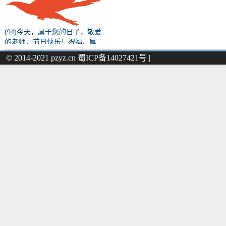
(94)今天，属于您的日子，敬爱
的老师，节日快乐！祝福、厚
望、初心、使命……都请您收
© 2014-2021 pzyz.cn 蜀ICP备14027421号 |
下！（原文转载）