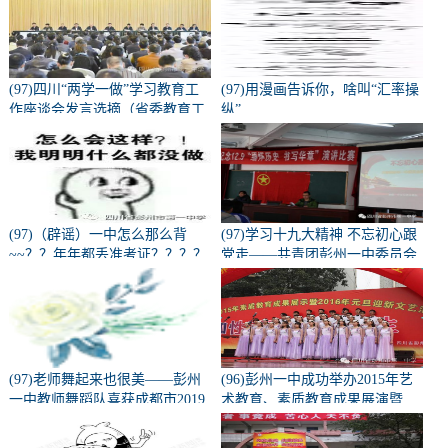
(97)四川“两学一做”学习教育工
(97)用漫画告诉你，啥叫“汇率操
作座谈会发言选摘（省委教育工
纵”
会部分）
(97)（辟谣）一中怎么那么背
(97)学习十九大精神 不忘初心跟
~~？？年年都丢准考证？？？？
党走——共青团彭州一中委员会
学习十九大精神宣讲会
(97)老师舞起来也很美——彭州
(96)彭州一中成功举办2015年艺
一中教师舞蹈队喜获成都市2019
术教育、素质教育成果展演暨
校园啦啦操、健美操总决赛校园
2016元旦迎新活动
组--教师组一等奖