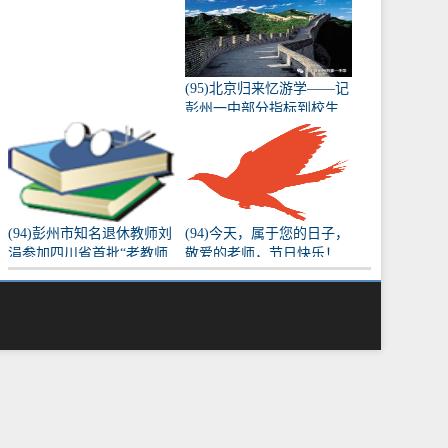
出教研学习
(95)北京归来忆游学——记
彭州一中部分指标到校生
北京游学之旅（二）
(94)彭州市知名退休教师刘
(94)今天，属于您的日子，
涓参加四川省首批“老教师
敬爱的老师，节日快乐！
老校长下乡”支教活动
祝福、厚望、初心、使
命……都请您收下！（原
文转载）