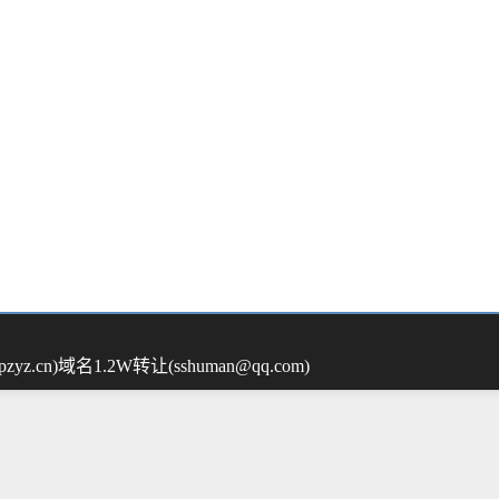
yz.cn)
域名1.2W转让(sshuman@qq.com)