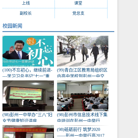
上线
(7)
课堂
(7)
副校长
(7)
党总支
(7)
校园新闻
(100)不忘初心，继续前进-
(99)青白江区教育局组织区
---学习习总书记“七一”重
内高中学校到彭州一中交
要讲话
流学习
(98)彭州一中举办“三八”妇
(98)彭州市信息技术线下集
女节健康知识讲座
中培训在彭州一中举行
(98)砥砺前行 筑梦2020
——彭州一中举行高2017