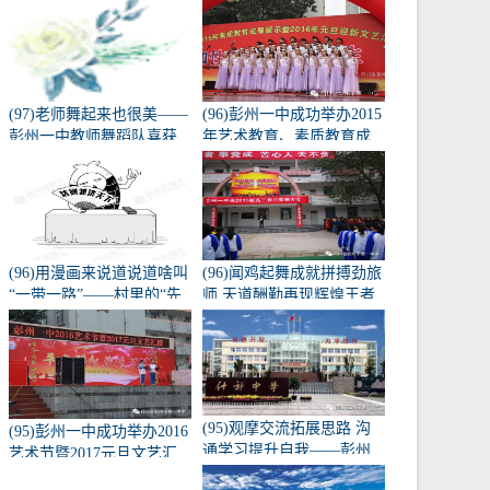
精神宣讲会
(97)老师舞起来也很美——
(96)彭州一中成功举办2015
彭州一中教师舞蹈队喜获
年艺术教育、素质教育成
成都市2019校园啦啦操、
果展演暨2016元旦迎新活
健美操总决赛校园组--教师
动
组一等奖
(96)用漫画来说道说道啥叫
(96)闻鸡起舞成就拼搏劲旅
“一带一路”——村里的“先
师 天道酬勤再现辉煌王者
富带动后富”
风——记彭州一中隆重召
开高2015级高三百日誓师
动员大会
(95)观摩交流拓展思路 沟
(95)彭州一中成功举办2016
通学习提升自我——彭州
艺术节暨2017元旦文艺汇
一中组织高一高二教师外
演