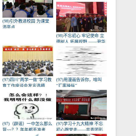
级“走进高三、亮剑零诊”誓
师大会
(98)引外教进校园 为课堂
添亮点
(98)不忘初心 牢记使命 立
德树人 拓展视野 ——尹华
琴名师工作室部分成员参
加中国教育年会
(97)四川“两学一做”学习教
(97)用漫画告诉你，啥叫
育工作座谈会发言选摘
“汇率操纵”
（省委教育工会部分）
(97)（辟谣）一中怎么那么
(97)学习十九大精神 不忘
背~~？？年年都丢准考
初心跟党走——共青团彭
证？？？？
州一中委员会学习十九大